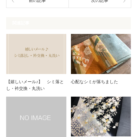
前の記事
次の記事
関連記事
【嬉しいメール♪】 シミ落と
心配なシミが落ちました
し・衿交換・丸洗い