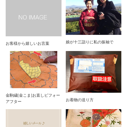
娘が十三詣りに私の振袖で
お客様から嬉しいお言葉
金駒繍[金こま]お直しビフォー
お着物の送り方
アフター