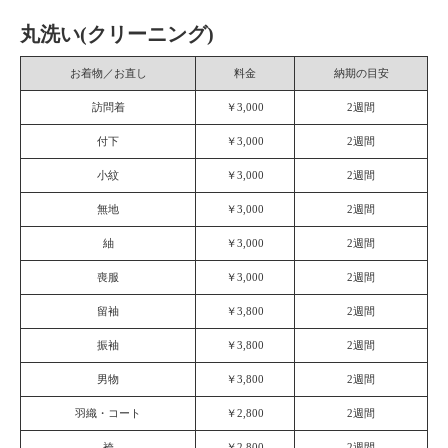
丸洗い(クリーニング)
お着物／お直し
料金
納期の目安
訪問着
￥3,000
2週間
付下
￥3,000
2週間
小紋
￥3,000
2週間
無地
￥3,000
2週間
紬
￥3,000
2週間
喪服
￥3,000
2週間
留袖
￥3,800
2週間
振袖
￥3,800
2週間
男物
￥3,800
2週間
羽織・コート
￥2,800
2週間
袴
￥2,800
2週間