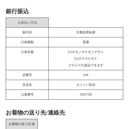
銀行振込
お支払い方法
銀行名
京都信用金庫
口座種類
普通
口座名義
(1)キモノオナオシヤサン
(2)タナカヒサト
どちらでも振込できます
店番号
046
支店名
カミトバ支店
口座番号
3003780
お着物の送り先/連絡先
お着物の送り先/連