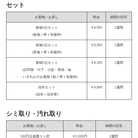
セット
お着物／お直し
料金
納期の目安
振袖3点セット
￥8,900
2週間
(振袖＋帯＋長襦袢)
留袖3点セット
￥8,900
2週間
(留袖＋帯＋長襦袢)
着物3点セット
￥8,300
2週間
(訪問着・付下・小紋・無地・紬
・・いずれかのお着物 1枚＋帯＋長襦袢)
浴衣セット
￥4,800
2週間
(浴衣＋浴衣帯)
シミ取り・汚れ取り
お着物／お直し
料金
納期の目安
500円玉範囲１ヶ所
￥2,000円
2週間