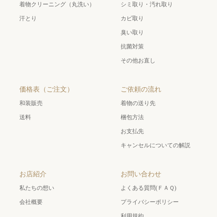
着物クリーニング（丸洗い）
シミ取り・汚れ取り
汗とり
カビ取り
臭い取り
抗菌対策
その他お直し
価格表（ご注文）
ご依頼の流れ
和装販売
着物の送り先
送料
梱包方法
お支払先
キャンセルについての解説
お店紹介
お問い合わせ
私たちの想い
よくある質問(ＦＡＱ)
会社概要
プライバシーポリシー
利用規約