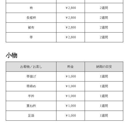
袴
￥2,800
2週間
長襦袢
￥2,800
2週間
被布
￥2,800
2週間
帯
￥2,800
2週間
小物
お着物／お直し
料金
納期の目安
帯揚げ
￥1,000
1週間
帯締め
￥1,000
1週間
半衿
￥1,000
1週間
重ね衿
￥1,000
1週間
足袋
￥1,000
1週間