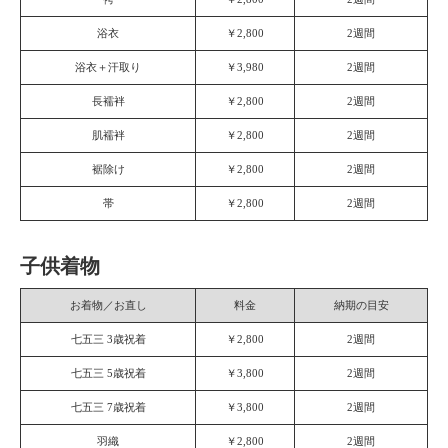
浴衣
￥2,800
2週間
浴衣＋汗取り
￥3,980
2週間
長襦袢
￥2,800
2週間
肌襦袢
￥2,800
2週間
裾除け
￥2,800
2週間
帯
￥2,800
2週間
子供着物
お着物／お直し
料金
納期の目安
七五三 3歳祝着
￥2,800
2週間
七五三 5歳祝着
￥3,800
2週間
七五三 7歳祝着
￥3,800
2週間
羽織
￥2,800
2週間