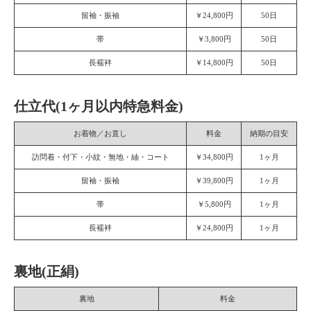
留袖・振袖
￥24,800円
50日
帯
￥3,800円
50日
長襦袢
￥14,800円
50日
仕立代(1ヶ月以内特急料金)
お着物／お直し
料金
納期の目安
訪問着・付下・小紋・無地・紬・コート
￥34,800円
1ヶ月
留袖・振袖
￥39,800円
1ヶ月
帯
￥5,800円
1ヶ月
長襦袢
￥24,800円
1ヶ月
裏地(正絹)
裏地
料金